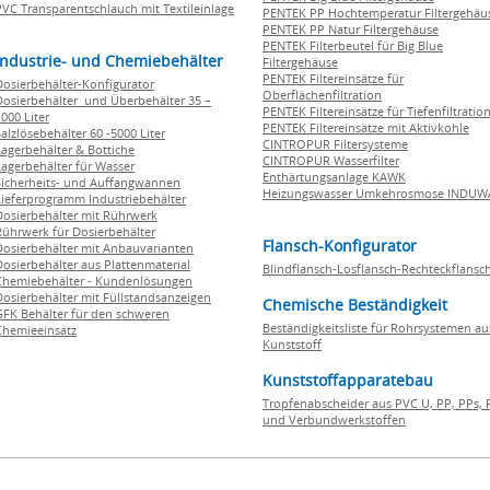
PVC Transparentschlauch mit Textileinlage
PENTEK PP Hochtemperatur Filtergehäu
PENTEK PP Natur Filtergehäuse
PENTEK Filterbeutel für Big Blue
Industrie- und Chemiebehälter
Filtergehäuse
PENTEK Filtereinsätze für
Dosierbehälter-Konfigurator
Oberflächenfiltration
Dosierbehälter und Überbehälter 35 –
PENTEK Filtereinsätze für Tiefenfiltratio
000 Liter
PENTEK Filtereinsätze mit Aktivkohle
Salzlösebehälter 60 -5000 Liter
CINTROPUR Filtersysteme
Lagerbehälter & Bottiche
CINTROPUR Wasserfilter
Lagerbehälter für Wasser
Enthärtungsanlage KAWK
Sicherheits- und Auffangwannen
Heizungswasser Umkehrosmose INDUW
Lieferprogramm Industriebehälter
Dosierbehälter mit Rührwerk
Rührwerk für Dosierbehälter
Flansch-Konfigurator
Dosierbehälter mit Anbauvarianten
Dosierbehälter aus Plattenmaterial
Blindflansch-Losflansch-Rechteckflansc
Chemiebehälter - Kundenlösungen
Dosierbehälter mit Füllstandsanzeigen
Chemische Beständigkeit
GFK Behälter für den schweren
Beständigkeitsliste für Rohrsystemen au
Chemieeinsatz
Kunststoff
Kunststoffapparatebau
Tropfenabscheider aus PVC U, PP, PPs, 
und Verbundwerkstoffen