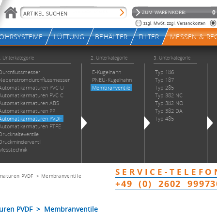
maturen PVDF
>
Membranventile
uren PVDF > Membranventile