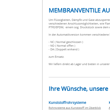
MEMBRANVENTILE AUS 
Um Flüssigkeiten, Dämpfe und Gase abzusperren
verschiedenen Anschlussmöglichkeiten, wie Fl
PTFE/EPDM, einem sog. Druckstück sowie dem An
In der Automatikversion kommen verschiedene S
- NC ( Normal geschlossen )
- NO ( Normal offen )
- DA ( Doppelt wirkend )
zum Einsatz.
Wir liefern direkt ab Lager und bieten in unser
Ihre Wünsche, unsere
Kunststoffrohrsysteme
Rohrsysteme aus Kunststoff im Überblick