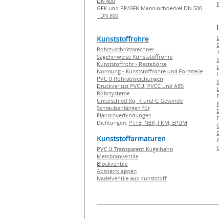
DN 400
GFK und PP/GFK Mannlochdeckel DN 500
- DN 800
Kunststoffrohre
Rohrzuschnitssrechner
1
Sägehinweise Kunststoffrohre
Kunststoffrohr - Restebörse
Normung - Kunststoffrohre und Formteile
PVC U Rohrabweichungen
Druckverlust PVCU, PVCC und ABS
Rohrsysteme
Unterschied Rp, R und G Gewinde
Schraubenlängen für
Flanschverbindungen
Dichtungen:
PTFE,
NBR,
FKM,
EPDM
Kunststoffarmaturen
PVC U Transparent Kugelhahn
Membranventile
Blockventile
Absperrklappen
Nadelventile aus Kunststoff