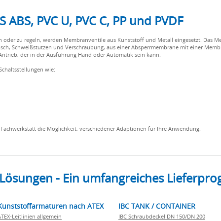
ABS, PVC U, PVC C, PP und PVDF
 oder zu regeln, werden Membranventile aus Kunststoff und Metall eingesetzt. Das Me
ansch, Schweißstutzen und Verschraubung, aus einer Absperrmembrane mit einer Mem
trieb, der in der Ausführung Hand oder Automatik sein kann.
chaltsstellungen wie:
er Fachwerkstatt die Möglichkeit, verschiedener Adaptionen für Ihre Anwendung.
 Lösungen - Ein umfangreiches Lieferp
Kunststoffarmaturen nach ATEX
IBC TANK / CONTAINER
ATEX-Leitlinien allgemein
IBC Schraubdeckel DN 150/DN 200