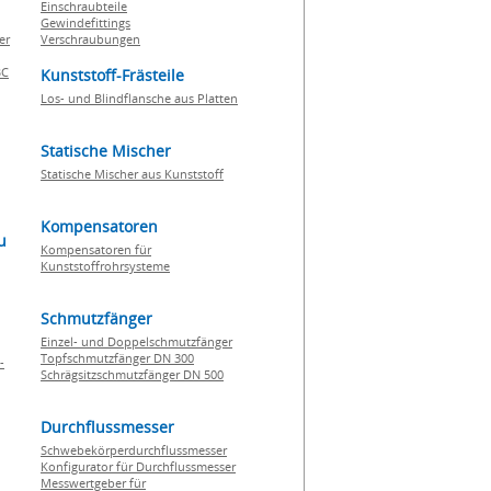
Einschraubteile
Gewindefittings
er
Verschraubungen
BC
Kunststoff-Frästeile
Los- und Blindflansche aus Platten
Statische Mischer
Statische Mischer aus Kunststoff
Kompensatoren
u
Kompensatoren für
Kunststoffrohrsysteme
Schmutzfänger
Einzel- und Doppelschmutzfänger
Topfschmutzfänger DN 300
-
Schrägsitzschmutzfänger DN 500
Durchflussmesser
Schwebekörperdurchflussmesser
Konfigurator für Durchflussmesser
Messwertgeber für