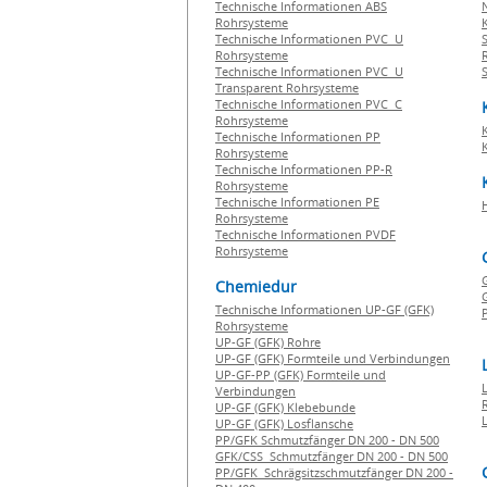
Technische Informationen ABS
Rohrsysteme
Technische Informationen PVC U
Rohrsysteme
Technische Informationen PVC U
Transparent Rohrsysteme
Technische Informationen PVC C
Rohrsysteme
Technische Informationen PP
Rohrsysteme
Technische Informationen PP-R
Rohrsysteme
Technische Informationen PE
Rohrsysteme
Technische Informationen PVDF
Rohrsysteme
Chemiedur
G
Technische Informationen UP-GF (GFK)
P
Rohrsysteme
UP-GF (GFK) Rohre
UP-GF (GFK) Formteile und Verbindungen
UP-GF-PP (GFK) Formteile und
Verbindungen
UP-GF (GFK) Klebebunde
UP-GF (GFK) Losflansche
PP/GFK Schmutzfänger DN 200 - DN 500
GFK/CSS Schmutzfänger DN 200 - DN 500
PP/GFK Schrägsitzschmutzfänger DN 200 -