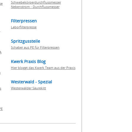
Schwebekörperdurchflussmesser
se
Nebenstrom - Durchflussmesser
Filterpressen
Laborfilterpresse
n
Spritzgussteile
Schaber aus PE für Filterpressen
A
Kwerk Praxis Blog
Hier bloggt das Kwerk Team aus der Praxis
h
Westerwald - Spezial
Westerwälder Säurekitt
s
PE