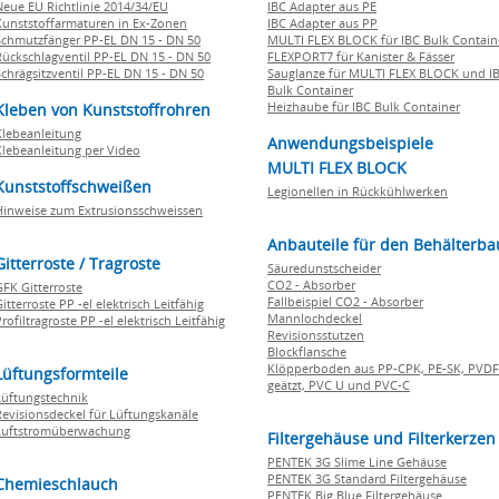
Neue EU Richtlinie 2014/34/EU
IBC Adapter aus PE
Kunststoffarmaturen in Ex-Zonen
IBC Adapter aus PP
Schmutzfänger PP-EL DN 15 - DN 50
MULTI FLEX BLOCK für IBC Bulk Contain
Rückschlagventil PP-EL DN 15 - DN 50
FLEXPORT7 für Kanister & Fässer
Schrägsitzventil PP-EL DN 15 - DN 50
Sauglanze für MULTI FLEX BLOCK und I
Bulk Container
Heizhaube für IBC Bulk Container
Kleben von Kunststoffrohren
Klebeanleitung
Anwendungsbeispiele
Klebeanleitung per Video
MULTI FLEX BLOCK
Kunststoffschweißen
Legionellen in Rückkühlwerken
Hinweise zum Extrusionsschweissen
Anbauteile für den Behälterba
Gitterroste / Tragroste
Säuredunstscheider
CO2 - Absorber
GFK Gitterroste
Fallbeispiel CO2 - Absorber
itterroste PP -el elektrisch Leitfähig
Mannlochdeckel
rofiltragroste PP -el elektrisch Leitfähig
Revisionsstutzen
Blockflansche
Klöpperboden aus PP-CPK, PE-SK, PVDF
Lüftungsformteile
geätzt, PVC U und PVC-C
Lüftungstechnik
Revisionsdeckel für Lüftungskanäle
Luftstromüberwachung
Filtergehäuse und Filterkerzen
PENTEK 3G Slime Line Gehäuse
PENTEK 3G Standard Filtergehäuse
Chemieschlauch
PENTEK Big Blue Filtergehäuse