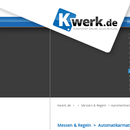
Kwerk.de
> >
Messen & Regeln
>
Automatikar
Messen & Regeln > Automatikarmat