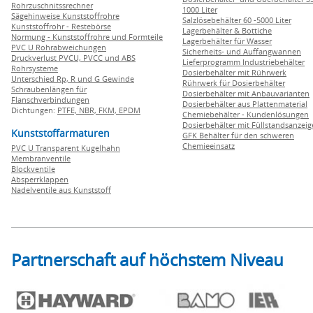
Rohrzuschnitssrechner
1000 Liter
Sägehinweise Kunststoffrohre
Salzlösebehälter 60 -5000 Liter
Kunststoffrohr - Restebörse
Lagerbehälter & Bottiche
Normung - Kunststoffrohre und Formteile
Lagerbehälter für Wasser
PVC U Rohrabweichungen
Sicherheits- und Auffangwannen
Druckverlust PVCU, PVCC und ABS
Lieferprogramm Industriebehälter
Rohrsysteme
Dosierbehälter mit Rührwerk
Unterschied Rp, R und G Gewinde
Rührwerk für Dosierbehälter
Schraubenlängen für
Dosierbehälter mit Anbauvarianten
Flanschverbindungen
Dosierbehälter aus Plattenmaterial
Dichtungen:
PTFE,
NBR,
FKM,
EPDM
Chemiebehälter - Kundenlösungen
Dosierbehälter mit Füllstandsanzei
Kunststoffarmaturen
GFK Behälter für den schweren
Chemieeinsatz
PVC U Transparent Kugelhahn
Membranventile
Blockventile
Absperrklappen
Nadelventile aus Kunststoff
Partnerschaft auf höchstem Niveau