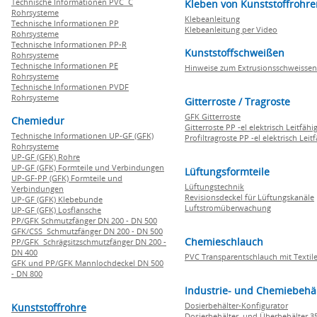
Technische Informationen PVC C
Kleben von Kunststoffrohre
Rohrsysteme
Klebeanleitung
Technische Informationen PP
Klebeanleitung per Video
Rohrsysteme
Technische Informationen PP-R
Kunststoffschweißen
Rohrsysteme
Technische Informationen PE
Hinweise zum Extrusionsschweissen
Rohrsysteme
Technische Informationen PVDF
Rohrsysteme
Gitterroste / Tragroste
GFK Gitterroste
Chemiedur
Gitterroste PP -el elektrisch Leitfähi
Technische Informationen UP-GF (GFK)
Profiltragroste PP -el elektrisch Leit
Rohrsysteme
UP-GF (GFK) Rohre
UP-GF (GFK) Formteile und Verbindungen
Lüftungsformteile
UP-GF-PP (GFK) Formteile und
Lüftungstechnik
Verbindungen
Revisionsdeckel für Lüftungskanäle
UP-GF (GFK) Klebebunde
Luftstromüberwachung
UP-GF (GFK) Losflansche
PP/GFK Schmutzfänger DN 200 - DN 500
GFK/CSS Schmutzfänger DN 200 - DN 500
Chemieschlauch
PP/GFK Schrägsitzschmutzfänger DN 200 -
DN 400
PVC Transparentschlauch mit Textile
GFK und PP/GFK Mannlochdeckel DN 500
- DN 800
Industrie- und Chemiebehä
Dosierbehälter-Konfigurator
Kunststoffrohre
Dosierbehälter und Überbehälter 35