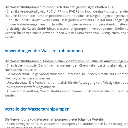
Die Wasserstrahlpumpen zeichnen sich durch folgende Eigenschaften aus:
- Chemikalienbeständigkeit: PVC U, PP und PVDF sind hochwertige Kunststoffe, die 
Dadurch können die Pumpen problemlos in industriellen Umgebungen eingesetzt wer
- Robuste Konstruktion: Kwerk GmbH legt großen Wert auf Qualität und Langlebigkei
um den Anforderungen anspruchsvoller industrieller Anwendungen standzuhalten. 
- Vielseitigkeit: Kwerk GmbH bietet Wasserstrahlpumpen in verschiedenen Größen 
können für verschiedene Anwendungen wie das Umwälzen von Flüssigkeiten, das M
werden.
Anwendungen der Wasserstrahlpumpen
Die Wasserstrahlpumpen finden in einer Vielzahl von industriellen Anwendungen
- Chemische Industrie: Dank ihrer hervorragenden Chemikalienbeständigkeit eignen
chemischen Industrie.
- Galvanotechnik: In galvanotechnischen Prozessen, bei denen Metalle auf Ober
Elektrolyten eingesetzt werden.
- Umweltschutz: Die Pumpen sind nützlich für die Absaugung von Flüssigkeiten o
Rauchgasentschwefelungsanlagen.
- Abwasserbehandlung: Wasserstrahlpumpen können in Abwasserbehandlungsanlag
werden.
Vorteile der Wasserstrahlpumpen
Die Verwendung von Wasserstrahlpumpen bietet folgende Vorteile:
- Keine beweglichen Teile: Wasserstrahlpumpen von Stübbe haben keine bewegliche
von mechanischen Ausfällen.