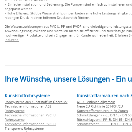
- Einfache Installation und Bedienung: Die Pumpen sind einfach zu installieren u
angepasst werden.
- Hohe Effizienz: Stübbe Wasserstrahlpumpen bieten eine hohe Leistungsfähigkeit u
niedrigen Druck in einen höheren Druckbereich fördern.
Die Wasserstrahlpumpen aus PVC U, PP und PVDF sind vielseitige und leistungssta
Anwendungsmöglichkeiten und Vorteilen bieten sie effiziente und zuverlässige P
hochwertigen Produkte und sein Engagement für Kundenzufriedenheit.
Erfahren S
Industrie.
Ihre Wünsche, unsere Lösungen - Ein
Kunststoffrohrsysteme
Kunststoffarmaturen nach 
Rohrsysteme aus Kunststoff im Überblick
ATEX-Leitlinien allgemein
Technische Informationen ABS
Neue EU Richtlinie 2014/34/EU
Rohrsysteme
Kunststoffarmaturen in Ex-Zonen
Technische Informationen PVC U
Schmutzfänger PP-EL DN 15 - DN 50
Rohrsysteme
Rückschlagventil PP-EL DN 15 - DN 
Technische Informationen PVC U
Schrägsitzventil PP-EL DN 15 - DN 5
Transparent Rohrsysteme